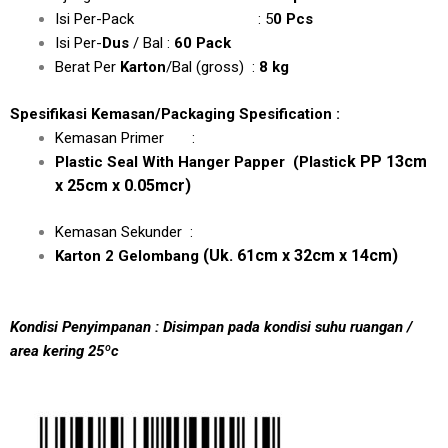
Isi Per-Pack : 5
0 Pcs
Isi Per-
Dus
/ Bal :
60 Pack
Berat Per
Karton
/Bal (gross) :
8 kg
Spesifikasi Kemasan/Packaging Spesification :
Kemasan Primer :
k PP 13cm
Plastic Seal With Hanger Papper
(Plastic
x 25cm x 0.05mcr)
Kemasan Sekunder :
(Uk. 61cm x 32cm x 14cm)
Karton 2 Gelombang
Kondisi Penyimpanan : Disimpan pada kondisi suhu ruangan /
area kering 25ºc