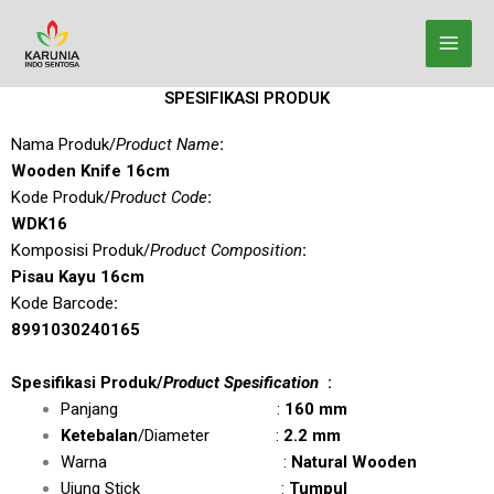
Lewati
ke
konten
SPESIFIKASI PRODUK
Nama Produk/
Product Name
:
Wooden Knife 16cm
Kode Produk/
Product Code
:
WDK16
Komposisi Produk/
Product Composition
:
Pisau Kayu 16cm
Kode Barcode
:
8991030240165
Spesifikasi Produk/
Product Spesification
:
Panjang :
160 mm
Ketebalan
/Diameter :
2.2 mm
Warna :
Natural Wooden
Ujung Stick :
Tumpul