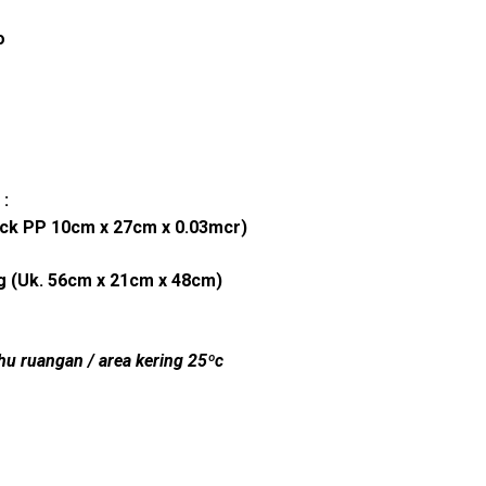
o
 :
ic
k PP 10cm x 27cm x 0.03mcr)
g
(Uk. 56cm x 21cm x 48cm)
u ruangan / area kering 25ºc