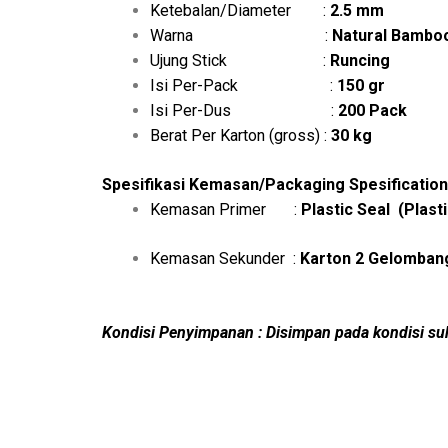
Ketebalan/Diameter :
2.5 mm
Warna :
Natural Bambo
Ujung Stick :
Runcing
Isi Per-Pack :
150 gr
Isi Per-Dus :
200 Pack
Berat Per Karton (gross) :
30 kg
Spesifikasi Kemasan/Packaging Spesification
Kemasan Primer :
Plastic Seal
(Plast
Kemasan Sekunder :
Karton 2 Gelomban
Kondisi Penyimpanan : Disimpan pada kondisi suh