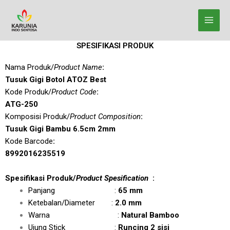
Lewati
ke
konten
SPESIFIKASI PRODUK
Nama Produk/
Product Name
:
Tusuk Gigi Botol ATOZ Best
Kode Produk/
Product Code
:
ATG-250
Komposisi Produk/
Product Composition
:
Tusuk Gigi Bambu 6.5cm 2mm
Kode Barcode
:
8992016235519
Spesifikasi Produk/
Product Spesification
:
Panjang :
65 mm
Ketebalan/Diameter :
2.0 mm
Warna :
Natural Bamboo
Ujung Stick :
Runcing 2 sisi