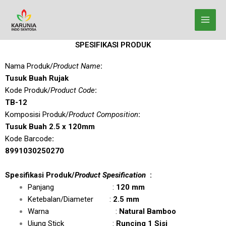
Lewati
ke
konten
SPESIFIKASI PRODUK
Nama Produk/
Product Name
:
Tusuk Buah Rujak
Kode Produk/
Product Code
:
TB-12
Komposisi Produk/
Product Composition
:
Tusuk Buah 2.5 x 120mm
Kode Barcode
:
8991030250270
Spesifikasi Produk/
Product Spesification
:
Panjang :
120 mm
Ketebalan/Diameter :
2.5 mm
Warna :
Natural Bamboo
Ujung Stick :
Runcing 1 Sisi