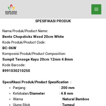
Lewati
ke
konten
SPESIFIKASI PRODUK
Nama Produk/
Product Name
:
Bento Chopsticks Wood 20cm White
Kode Produk/
Product Code
:
BC-06W
Komposisi Produk/
Product Composition
:
Sumpit Tensoge Kayu 20cm 12mm 4.8mm
Kode Barcode
:
8991030210250
Spesifikasi Produk/
Product Spesification
:
Panjang :
200 mm
Ketebalan/
Diameter
:
4.8 mm
Warna :
Natural Bamboo
Ujung Stick :
Tumpul