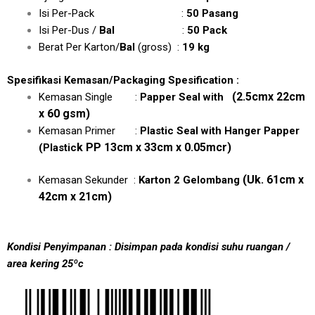
Isi Per-Pack :
50 Pasang
Isi Per-Dus /
Bal
:
50 Pack
Berat Per Karton/
Bal
(gross) :
19 kg
Spesifikasi Kemasan/Packaging Spesification :
(2.5cmx 22cm
Kemasan Single :
Papper Seal with
x 60 gsm)
Kemasan Primer :
Plastic Seal with Hanger Papper
k PP 13cm x 33cm x 0.05mcr)
(Plastic
(Uk. 61cm x
Kemasan Sekunder :
Karton 2 Gelombang
42cm x 21cm)
Kondisi Penyimpanan : Disimpan pada kondisi suhu ruangan /
area kering 25ºc