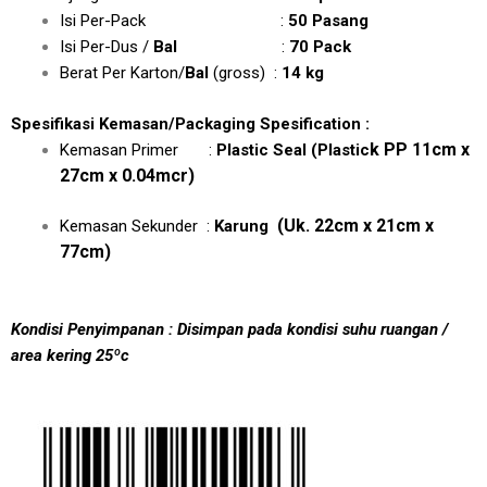
Isi Per-Pack :
50 Pasang
Isi Per-Dus /
Bal
:
70 Pack
Berat Per Karton/
Bal
(gross) :
14 kg
Spesifikasi Kemasan/Packaging Spesification :
k PP 11cm x
Kemasan Primer :
Plastic Seal
(Plastic
27cm x 0.04mcr)
(Uk. 22cm x 21cm x
Kemasan Sekunder :
Karung
77cm)
Kondisi Penyimpanan : Disimpan pada kondisi suhu ruangan /
area kering 25ºc