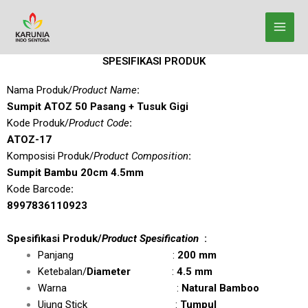
Lewati
ke
konten
SPESIFIKASI PRODUK
Nama Produk/
Product Name
:
Sumpit ATOZ 50 Pasang + Tusuk Gigi
Kode Produk/
Product Code
:
ATOZ-17
Komposisi Produk/
Product Composition
:
Sumpit Bambu 20cm 4.5mm
Kode Barcode
:
8997836110923
Spesifikasi Produk/
Product Spesification
:
Panjang :
200 mm
Ketebalan/
Diameter
:
4.5 mm
Warna :
Natural Bamboo
Ujung Stick :
Tumpul